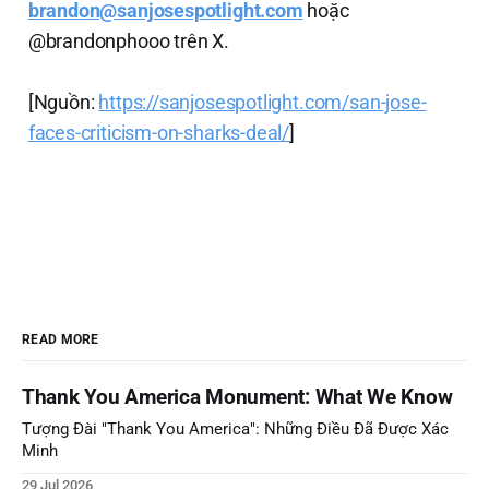
brandon@sanjosespotlight.com
hoặc
@brandonphooo trên X.
[Nguồn:
https://sanjosespotlight.com/san-jose-
faces-criticism-on-sharks-deal/
]
READ MORE
Thank You America Monument: What We Know
Tượng Đài "Thank You America": Những Điều Đã Được Xác
Minh
29 Jul 2026