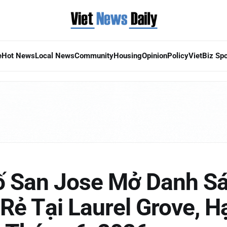
e
Hot News
Local News
Community
Housing
Opinion
Policy
VietBiz Spo
 San Jose Mở Danh S
Rẻ Tại Laurel Grove, H