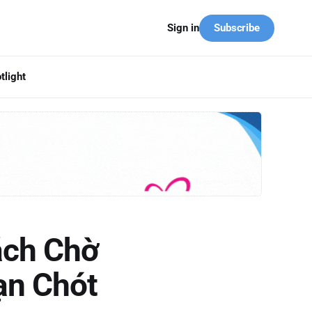
Subscribe
Sign in
tlight
ách Chờ
ạn Chót