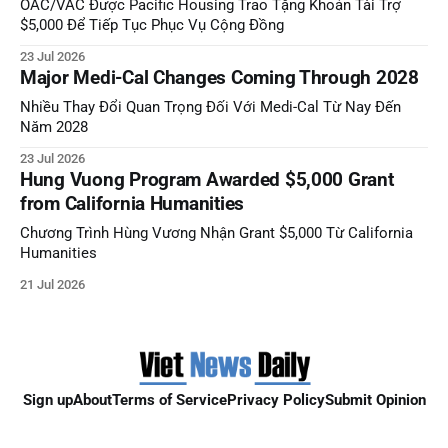
OAC/VAC Được Pacific Housing Trao Tặng Khoản Tài Trợ
$5,000 Để Tiếp Tục Phục Vụ Cộng Đồng
23 Jul 2026
Major Medi-Cal Changes Coming Through 2028
Nhiều Thay Đổi Quan Trọng Đối Với Medi-Cal Từ Nay Đến
Năm 2028
23 Jul 2026
Hung Vuong Program Awarded $5,000 Grant
from California Humanities
Chương Trình Hùng Vương Nhận Grant $5,000 Từ California
Humanities
21 Jul 2026
Sign up
About
Terms of Service
Privacy Policy
Submit Opinion